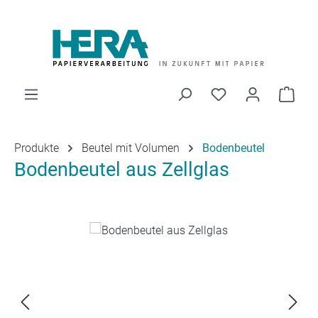
Zum Hauptinhalt springen
Du hast 0 Produk
Ware
Produkte
Beutel mit Volumen
Bodenbeutel
Bodenbeutel aus Zellglas
Bildergalerie überspringen