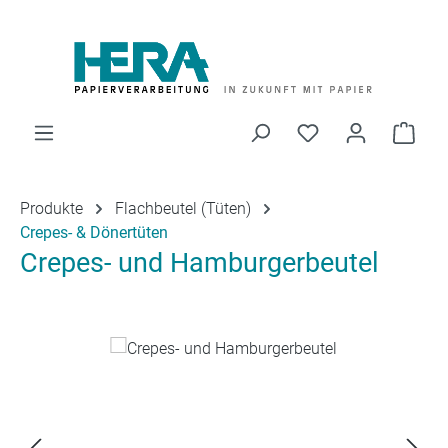
Zum Hauptinhalt springen
Du hast 0 Produk
Ware
Produkte
Flachbeutel (Tüten)
Crepes- & Dönertüten
Crepes- und Hamburgerbeutel
Bildergalerie überspringen