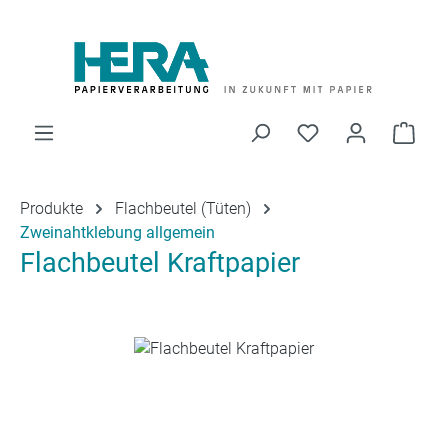
Zum Hauptinhalt springen
Du hast 0 Produk
Ware
Produkte
Flachbeutel (Tüten)
Zweinahtklebung allgemein
Flachbeutel Kraftpapier
Bildergalerie überspringen