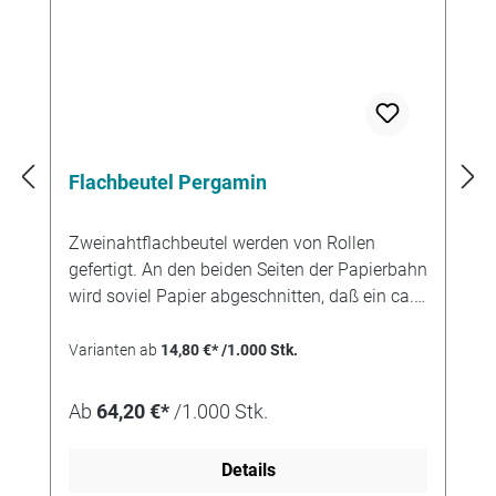
Flachbeutel Pergamin
Zweinahtflachbeutel werden von Rollen
gefertigt. An den beiden Seiten der Papierbahn
wird soviel Papier abgeschnitten, daß ein ca.
12 mm breiter Klebfalz stehenbleibt. Durch die
Technik des Schnittes entsteht eine etwas
Varianten ab
14,80 €* /1.000 Stk.
rauhe Papierkante. Der Klebfalz wird nach
innen geknickt und mit Leim versehen. Wenn
Ab
64,20 €*
/1.000 Stk.
danach der Beutelzuschnitt am Boden
gefaltet wird entsteht so eine Tüte mit zwei
Details
parallelen, innenliegenden Klebnähten. Der