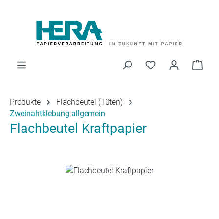
Zum Hauptinhalt springen
Du hast 0 Produk
Ware
Produkte
Flachbeutel (Tüten)
Zweinahtklebung allgemein
Flachbeutel Kraftpapier
Bildergalerie überspringen