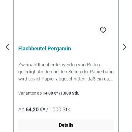
Flachbeutel Pergamin
Zweinahtflachbeutel werden von Rollen
gefertigt. An den beiden Seiten der Papierbahn
wird soviel Papier abgeschnitten, daß ein ca.
12 mm breiter Klebfalz stehenbleibt. Durch die
Technik des Schnittes entsteht eine etwas
Varianten ab
14,80 €* /1.000 Stk.
rauhe Papierkante. Der Klebfalz wird nach
innen geknickt und mit Leim versehen. Wenn
Ab
64,20 €*
/1.000 Stk.
danach der Beutelzuschnitt am Boden
gefaltet wird entsteht so eine Tüte mit zwei
Details
parallelen, innenliegenden Klebnähten. Der