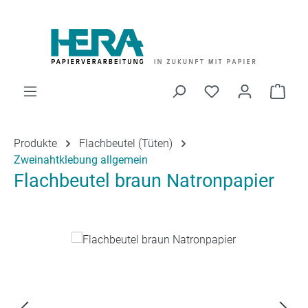
Zum Hauptinhalt springen
Du hast 0 Produk
Ware
Produkte
Flachbeutel (Tüten)
Zweinahtklebung allgemein
Flachbeutel braun Natronpapier
Bildergalerie überspringen