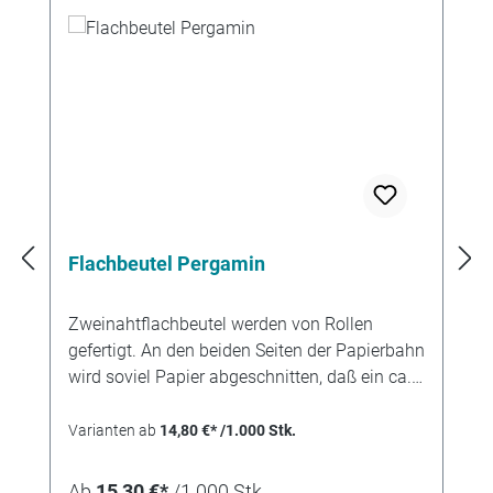
Flachbeutel Pergamin
Zweinahtflachbeutel werden von Rollen
gefertigt. An den beiden Seiten der Papierbahn
wird soviel Papier abgeschnitten, daß ein ca.
12 mm breiter Klebfalz stehenbleibt. Durch die
Technik des Schnittes entsteht eine etwas
Varianten ab
14,80 €* /1.000 Stk.
rauhe Papierkante. Der Klebfalz wird nach
innen geknickt und mit Leim versehen. Wenn
Ab
15,30 €*
/1.000 Stk.