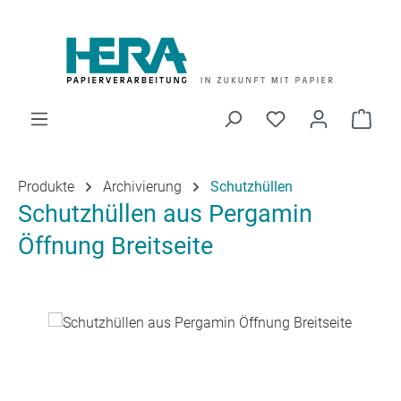
Zum Hauptinhalt springen
Du hast 0 Produk
Ware
Produkte
Archivierung
Schutzhüllen
Schutzhüllen aus Pergamin
Öffnung Breitseite
Bildergalerie überspringen