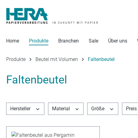
 Hauptinhalt springen
Zur Suche springen
Zur Hauptnavigation springen
Home
Produkte
Branchen
Sale
Über uns
Produkte
Beutel mit Volumen
Faltenbeutel
Faltenbeutel
Hersteller
Material
Größe
Preis