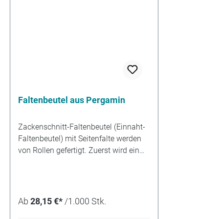
Faltenbeutel aus Pergamin
Zackenschnitt-Faltenbeutel (Einnaht-
Faltenbeutel) mit Seitenfalte werden
von Rollen gefertigt. Zuerst wird ein
Schlauch geformt, der dann
abgeschnitten und am Boden
umgeklebt wird. Diese Beutel sind nur
mit einem kurzen Vorstoß möglich.
Ab
28,15 €*
/1.000 Stk.
Durch die Schneidtechnik der