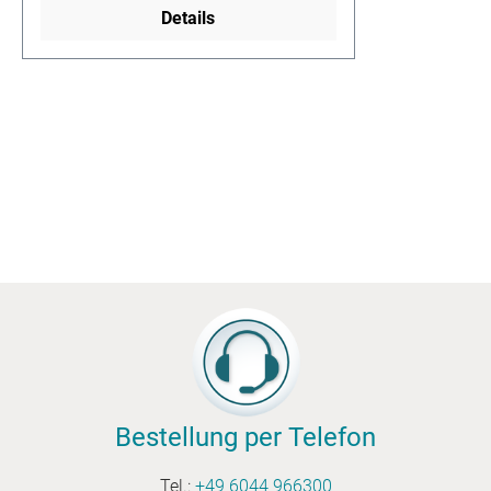
Maschinen ist die Öffnung immer
Details
mehr oder weniger gezackt. Auf der
Rückseite der Beutel sieht man
seitlich eine Längsnaht und den
gezackt geschnittenen Bodenfalz. Der
Boden ist spitz zulaufend. Wenn die
Klebnähte oder der gezackte Schnitt
stören oder eine längere Klappe
benötigt wird muß auf
Zweinahtfaltenbeutel ausgewichen
werden.Technische
MöglichkeitenGrößenbereich von ca.
60 x 80 mm bis ca. 400 x 600 mm.
Flexodruck mit bis zu 4 Farben
möglich, auch bis an den
Rand. Weitere Bezeichnung:
Seitenfaltenbeutel, Einnaht-
Bestellung per Telefon
Faltenbeutel, aus Pergamin:
Butterbrottüten, Brotzeittüten
Tel.:
+49 6044 966300