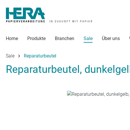
 Hauptinhalt springen
Zur Suche springen
Zur Hauptnavigation springen
Home
Produkte
Branchen
Sale
Über uns
Sale
Reparaturbeutel
Reparaturbeutel, dunkelge
Bildergalerie überspringen