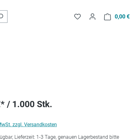
Du hast 0 Produkte auf d
0,00 €
Ware
* / 1.000 Stk.
 MwSt. zzgl. Versandkosten
ügbar, Lieferzeit: 1-3 Tage, genauen Lagerbestand bitte