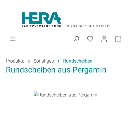
Zum Hauptinhalt springen
Du hast 0 Produk
Ware
Produkte
Sonstiges
Rundscheiben
Rundscheiben aus Pergamin
Bildergalerie überspringen