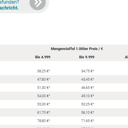
Mengenstaffel 1.000er Preis / €
Bis 4.999
Bis 9.999
A
38,25 €*
34,75 €*
47,80 €*
43,45 €*
51,30 €*
46,65 €*
54,00 €*
49,10 €*
55,30 €*
50,25 €*
61,70 €*
56,10 €*
78,80 €*
71,65 €*