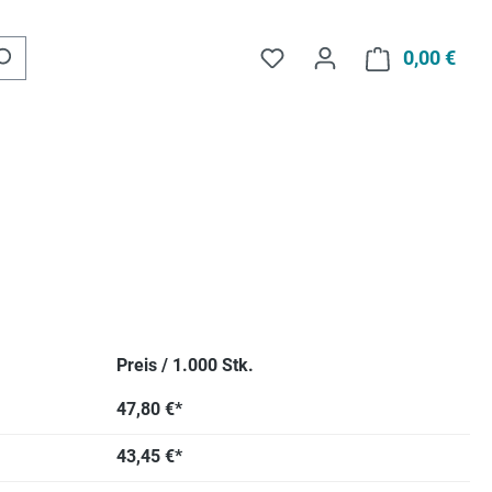
Du hast 0 Produkte auf d
0,00 €
Ware
Preis / 1.000 Stk.
47,80 €*
43,45 €*