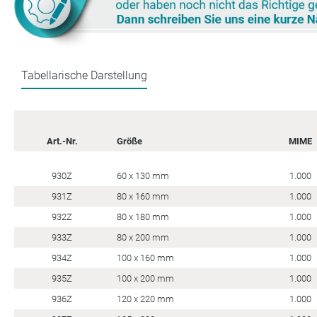
Tabellarische Darstellung
Art.-Nr.
Größe
MIME
930Z
60 x 130 mm
1.000
931Z
80 x 160 mm
1.000
932Z
80 x 180 mm
1.000
933Z
80 x 200 mm
1.000
934Z
100 x 160 mm
1.000
935Z
100 x 200 mm
1.000
936Z
120 x 220 mm
1.000