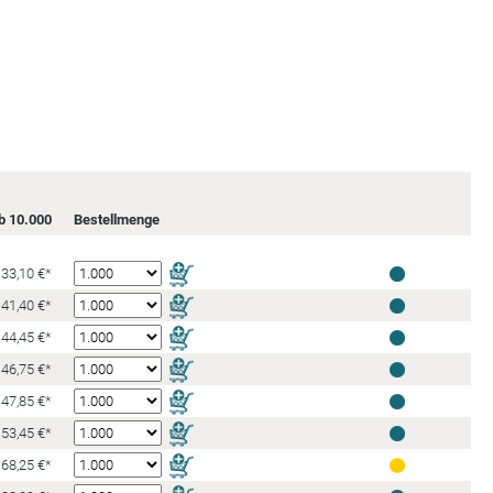
b 10.000
Bestellmenge
33,10 €*
41,40 €*
44,45 €*
46,75 €*
47,85 €*
53,45 €*
68,25 €*