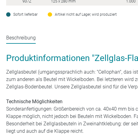
937Z
125 x 280 mm
1.000
Sofort lieferbar
Artikel nicht auf Lager, wird produziert
Beschreibung
Produktinformationen "Zellglas-Fl
Zellglasbeutel (umgangssprachlich auch: "Cellophan", das i
zum anderen als Beutel mit Wickelboden. Bei letzteren wird 
Zellglas-Bodenbeutel. Unsere Zellglasbeutel sind für die Ve
Technische Möglichkeiten
Sonderanfertigungen: Größenbereich von ca. 40x40 mm bis ca
Klappe möglich, nicht jedoch bei Beuteln mit Wickelboden. Fa
Besonderheit bei Zellglasbeuteln in Zweinahtklebung: der seit
liegt und auch auf die Klappe reicht.