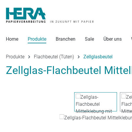
 Hauptinhalt springen
Zur Suche springen
Zur Hauptnavigation springen
Home
Produkte
Branchen
Sale
Über uns
Produkte
Flachbeutel (Tüten)
Zellglasbeutel
Zellglas-Flachbeutel Mitt
Bildergalerie überspringen