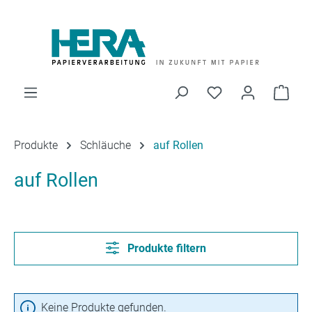
Zum Hauptinhalt springen
Du hast 0 Produk
Ware
Produkte
Schläuche
auf Rollen
auf Rollen
Produkte filtern
Keine Produkte gefunden.